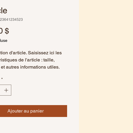
cle
523641234523
Prix
0 $
luse
ion d'article. Saisissez ici les 
stiques de l'article : taille, 
et autres informations utiles.
*
Ajouter au panier