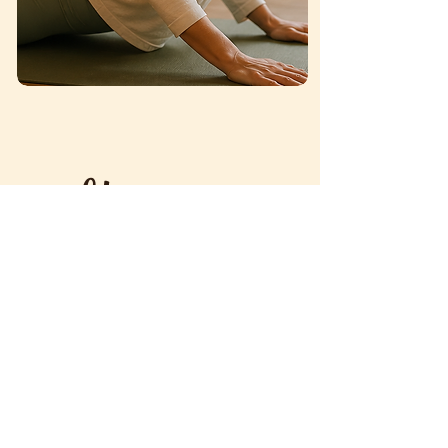
Yoga
Réparateur
Pour ralentir, relâcher et
laisser le corps récupérer.
Particulièrement apprécié
quand :