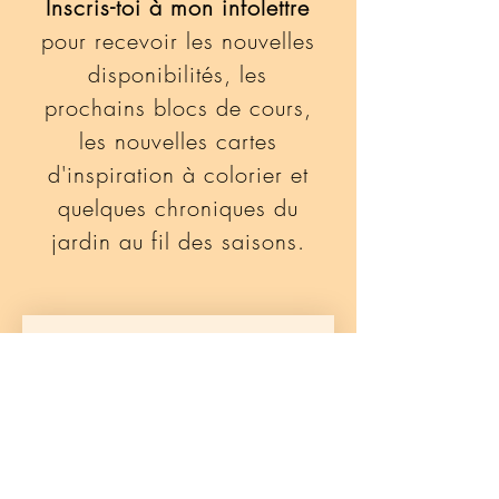
Inscris-toi à mon infolettre
pour recevoir les nouvelles
disponibilités, les
prochains blocs de cours,
les nouvelles cartes
d'inspiration à colorier et
quelques chroniques du
jardin au fil des saisons.
Reçois les 
prochaines 
histoires du 
jardin 